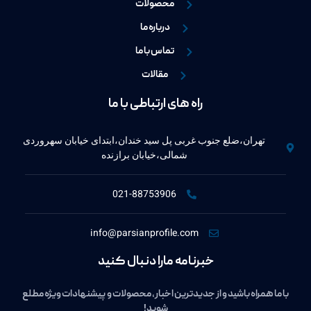
محصولات
درباره ما
تماس با ما
مقالات
راه های ارتباطی با ما
تهران،ضلع جنوب غربی پل سید خندان،ابتدای خیابان سهروردی
شمالی،خیابان برازنده
021-88753906
info@parsianprofile.com
خبرنامه مارا دنبال کنید
با ما همراه باشید و از جدیدترین اخبار، محصولات و پیشنهادات ویژه مطلع
شوید!