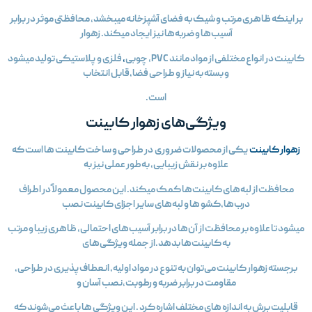
بر اینکه ظاهری مرتب و شیک به فضای آشپزخانه میبخشد، محافظتی موثر در برابر
آسیب‌ها و ضربه‌ها نیز ایجاد میکند. زهوار
ابینت در انواع مختلفی از مواد مانند PVC، چوبی
،
فلزی و پلاستیکی تولید میشود
و بسته به نیاز و طراحی فضا،قابل انتخاب
است.
ویژگی‌های زهوار کابینت
زهوار کابینت
یکی از محصولات ضروری در طراحی و ساخت کابینت‌ ها است که
علاوه بر نقش زیبایی، به‌طور عملی نیز به
محافظت از لبه‌های کابینت‌ها کمک میکند. این محصول معمولاً در اطراف
درب‌ها،کشو ها و لبه‌های سایر اجزای کابینت نصب
یشود تا علاوه بر محافظت از آن‌ها در برابر آسیب‌های احتمالی، ظاهری زیبا و مرتب
به کابینت‌ها بدهد.از جمله ویژگی‌های
برجسته زهوار کابینت می‌توان به تنوع در مواد اولیه، انعطاف‌پذیری در طراحی،
مقاومت در برابر ضربه و رطوبت،نصب آسان و
قابلیت برش به اندازه‌ های مختلف اشاره کرد . این ویژگی‌ ها باعث می‌شوند که